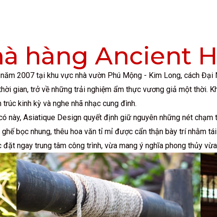
à hàng Ancient 
 năm 2007 tại khu vực nhà vườn Phú Mộng - Kim Long, cách Đại N
ời gian, trở về những trải nghiệm ẩm thực vương giả một thời. K
 trúc kinh kỳ và nghe nhã nhạc cung đình.
 này, Asiatique Design quyết định giữ nguyên những nét chạm trổ 
ghế bọc nhung, thêu hoa văn tỉ mỉ được cẩn thận bày trí nhằm tái
đặt ngay trung tâm công trình, vừa mang ý nghĩa phong thủy vừa